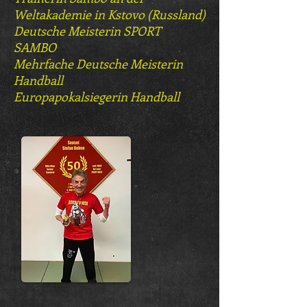
Weltakademie in Kstovo (Russland)
Deutsche Meisterin SPORT
SAMBO
Mehrfache Deutsche Meisterin
Handball
Europapokalsiegerin Handball