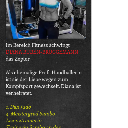
Im Bereich Fitness schwingt
DIANA BUBEN-BRÜGGEMANN
das Zepter
.
Als ehemalige Profi-Handballerin
ist sie der Liebe wegen zum
Kampfsport gewechselt. Diana ist
verheiratet.
1. Dan Judo
4. Meistergrad Sambo
Lizenztrainerin
Trainerin Sambo an der