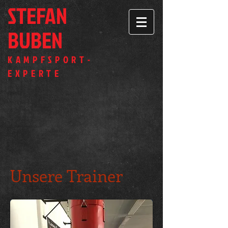
STEFAN
BUBEN
KAMPF­SPORT­
EXPERTE
Unsere Trainer